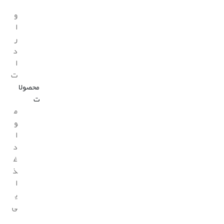
و
ا
ر
د
ا
ت
محصولا
ت
م
و
ا
د
غ
ذ
ا
ی
ی