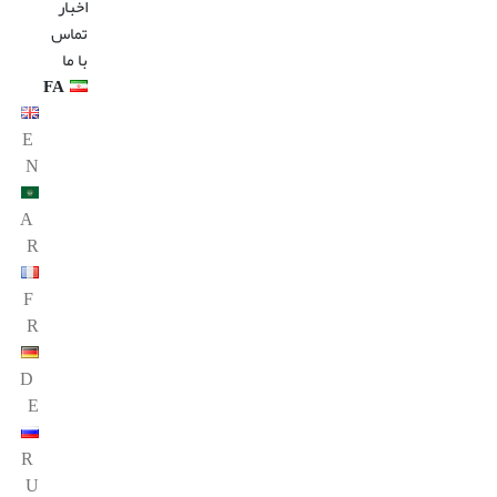
اخبار
تماس
با ما
FA
E
N
A
R
F
R
D
E
R
U