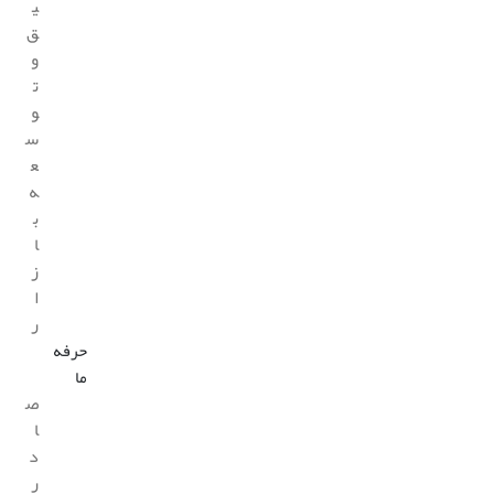
ی
ق
و
ت
و
س
ع
ه
ب
ا
ز
ا
ر
حرفه
ما
ص
ا
د
ر