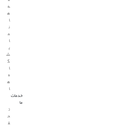
ه
ه
ا
ن
م
ا
ی
ش
گ
ا
ه
ه
ا
خدمات
ما
ت
ح
ق