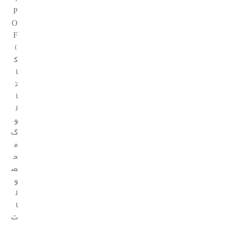
P
O
F
)
ک
ا
ت
ا
ل
و
گ
م
ح
ص
و
ل
ا
ت