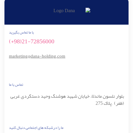
با ما تماس بگیرید
21-72856000(98+)
marketing@dana-holding.com
تماس با ما
بلوار نلسون ماندلا، خیابان شهید هوشنگ وحید دستگردی غربی
(ظفر) , پلاک 275
ما را درشبکه های اجتماعی دنبال کنید