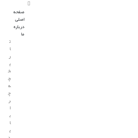
صفحه
اصلی
درباره
ما
ت
ا
ر
ی
خ
چ
ه
چ
ر
ا
ب
ا
ی
د