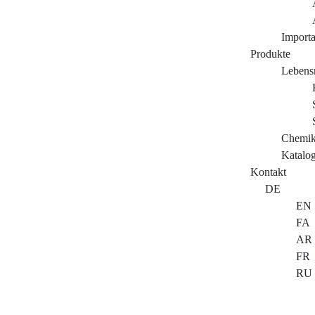
Importa
Produkte
Lebensm
el
el
Chemik
Katalo
Kontakt
DE
EN
FA
AR
FR
RU